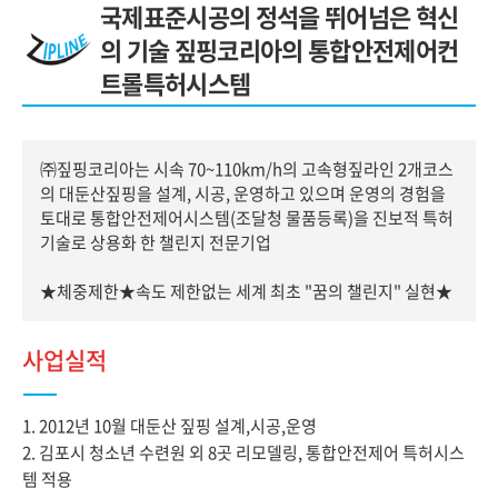
국제표준시공의 정석을 뛰어넘은 혁신
의 기술 짚핑코리아의 통합안전제어컨
트롤특허시스템
㈜짚핑코리아는 시속 70~110km/h의 고속형짚라인 2개코스
의 대둔산짚핑을 설계, 시공, 운영하고 있으며 운영의 경험을
토대로
통합안전제어시스템(조달청 물품등록)을 진보적 특허
기술로 상용화 한 챌린지 전문기업
★체중제한★속도 제한없는 세계 최초 "꿈의 챌린지" 실현★
사업실적
1. 2012년 10월 대둔산 짚핑 설계,시공,운영
2. 김포시 청소년 수련원 외 8곳 리모델링, 통합안전제어 특허시스
템 적용